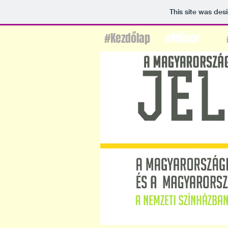
This site was des
#Kezdőlap
#Műsor
2018. MÁRCIUS