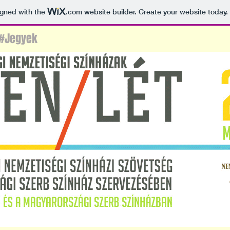
igned with the
.com
website builder. Create your website today.
#Jegyek
 20-27.
\\
NEMZETI SZÍNHÁZ
\