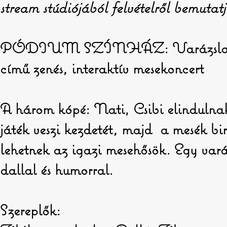
stream stúdiójából felvételről bemutatj
PÓDIUM SZÍNHÁZ: Varázslato
című zenés, interaktív mesekoncert
A három kópé: Nati, Csibi elindulna
játék veszi kezdetét, majd a mesék b
lehetnek az igazi mesehősök. Egy varáz
dallal és humorral.
Szereplők: