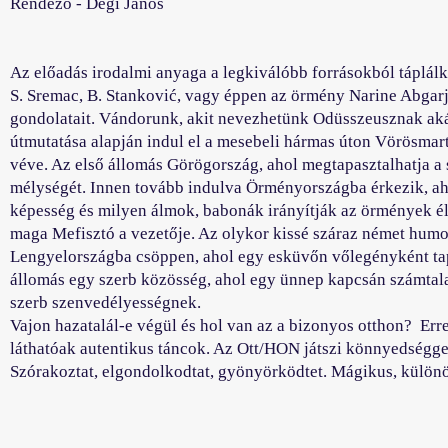
Rendező - Dégi János
Az előadás irodalmi anyaga a legkiválóbb forrásokból táplálk
S. Sremac, B. Stanković, vagy éppen az örmény Narine Abgarja
gondolatait. Vándorunk, akit nevezhetünk Odüsszeusznak ak
útmutatása alapján indul el a mesebeli hármas úton Vörösma
véve. Az első állomás Görögország, ahol megtapasztalhatja a 
mélységét. Innen tovább indulva Örményországba érkezik, ahol
képesség és milyen álmok, babonák irányítják az örmények él
maga Mefisztó a vezetője. Az olykor kissé száraz német humo
Lengyelországba csöppen, ahol egy esküvőn vőlegényként tapa
állomás egy szerb közösség, ahol egy ünnep kapcsán számtalan 
szerb szenvedélyességnek.
Vajon hazatalál-e végül és hol van az a bizonyos otthon? Err
láthatóak autentikus táncok. Az Ott/HON játszi könnyedséggel
Szórakoztat, elgondolkodtat, gyönyörködtet. Mágikus, különö